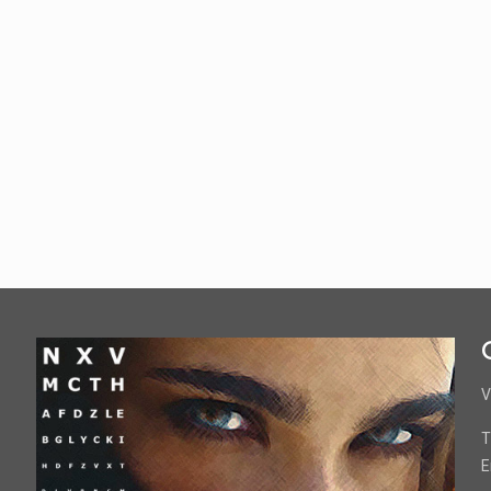
V
T
E