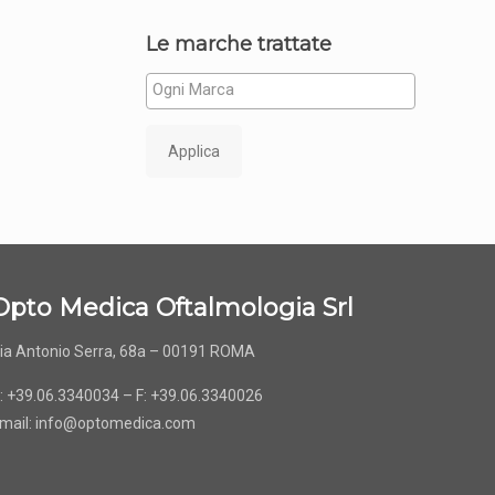
Le marche trattate
Applica
Opto Medica Oftalmologia Srl
ia Antonio Serra, 68a – 00191 ROMA
: +39.06.3340034 – F: +39.06.3340026
mail:
info@optomedica.com