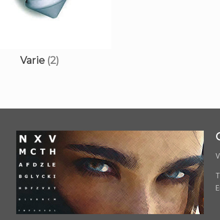
Varie
(2)
V
T
E