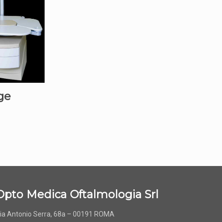
ge
Opto Medica Oftalmologia Srl
ia Antonio Serra, 68a – 00191 ROMA