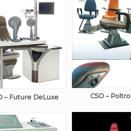
CSO – Poltr
 – Future DeLuxe