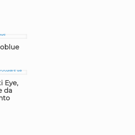
oblue
 Eye,
e da
nto