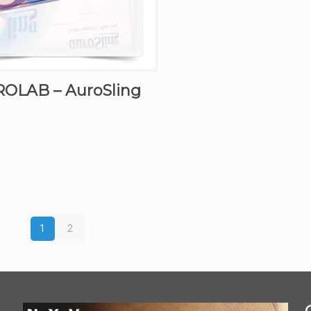
OLAB – AuroSling
1
2