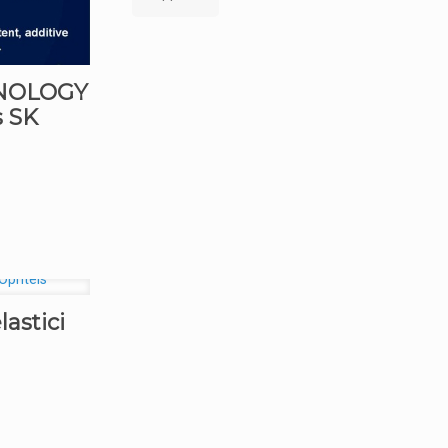
NOLOGY
s SK
astici