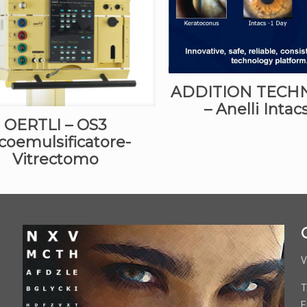
ADDITION TECH
– Anelli Intac
OERTLI – OS3
coemulsificatore-
Vitrectomo
V
T
E