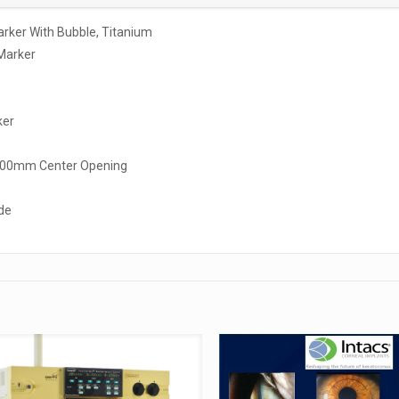
rker With Bubble, Titanium
Marker
ker
 5.00mm Center Opening
de