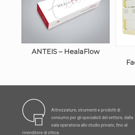
ANTEIS – HealaFlow
Fa
Attrezzature, strumenti e prodotti di
consumo per gli specialisti del settore, dalla
sala operatoria allo studio privato, fino al
rivenditore di ottica.