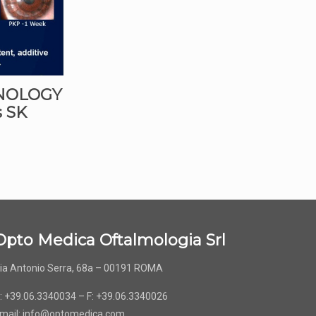
NOLOGY
s SK
Opto Medica Oftalmologia Srl
ia Antonio Serra, 68a – 00191 ROMA
: +39.06.3340034 – F: +39.06.3340026
mail:
info@optomedica.com