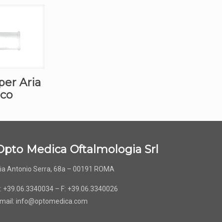
per Aria
ico
Opto Medica Oftalmologia Srl
ia Antonio Serra, 68a – 00191 ROMA
: +39.06.3340034 – F: +39.06.3340026
mail:
info@optomedica.com