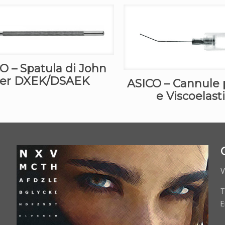
O – Spatula di John
er DXEK/DSAEK
ASICO – Cannule 
e Viscoelast
V
T
E