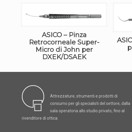
ASICO – Pinza
ASIC
Retrocorneale Super-
p
Micro di John per
DXEK/DSAEK
Attrezzature, strumenti e prodotti di
consumo per gli specialisti del settore, dalla
sala operatoria allo studio privato, fino al
rivenditore di ottica.