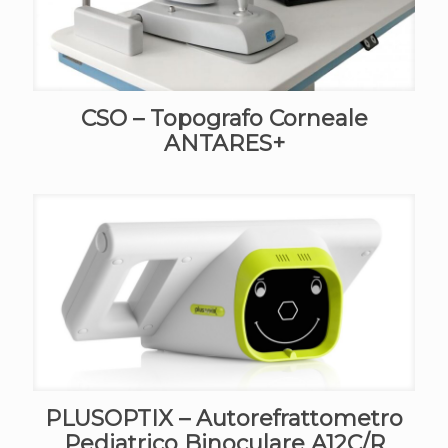
CSO – Topografo Corneale
ANTARES+
PLUSOPTIX – Autorefrattometro
Pediatrico Binoculare A12C/R