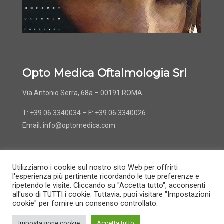
Opto Medica Oftalmologia Srl
Via Antonio Serra, 68a – 00191 ROMA
T: +39.06.3340034 – F: +39.06.3340026
Email:
info@optomedica.com
Utilizziamo i cookie sul nostro sito Web per offrirti
l'esperienza più pertinente ricordando le tue preferenze e
ripetendo le visite. Cliccando su "Accetta tutto", acconsenti
all'uso di TUTTI i cookie. Tuttavia, puoi visitare "Impostazioni
© 2022 OptoMedica -
Informativa e Privacy
-
Gestione
cookie" per fornire un consenso controllato.
cookie
Impostazione cookie
Accetta tutto