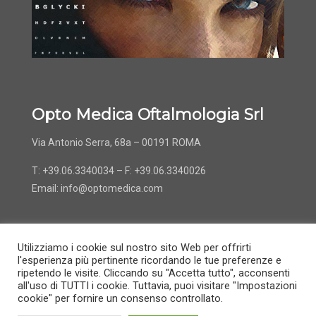
Opto Medica Oftalmologia Srl
Via Antonio Serra, 68a – 00191 ROMA
T: +39.06.3340034 – F: +39.06.3340026
Email:
info@optomedica.com
Utilizziamo i cookie sul nostro sito Web per offrirti
l'esperienza più pertinente ricordando le tue preferenze e
ripetendo le visite. Cliccando su "Accetta tutto", acconsenti
all'uso di TUTTI i cookie. Tuttavia, puoi visitare "Impostazioni
© 2022 OptoMedica -
Informativa e Privacy
-
Gestione
cookie" per fornire un consenso controllato.
cookie